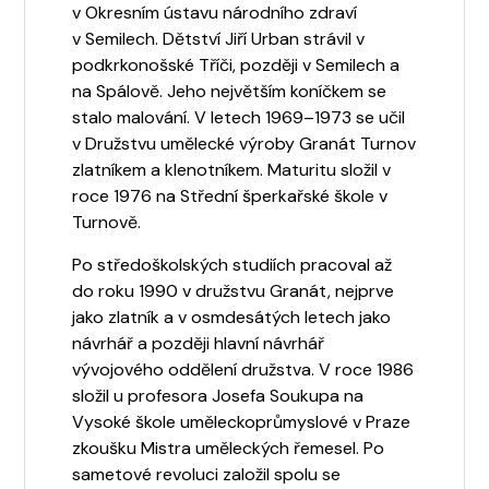
v Okresním ústavu národního zdraví
v Semilech. Dětství Jiří Urban strávil v
podkrkonošské Tříči, později v Semilech a
na Spálově. Jeho největším koníčkem se
stalo malování. V letech 1969–1973 se učil
v Družstvu umělecké výroby Granát Turnov
zlatníkem a klenotníkem. Maturitu složil v
roce 1976 na Střední šperkařské škole v
Turnově.
Po středoškolských studiích pracoval až
do roku 1990 v družstvu Granát, nejprve
jako zlatník a v osmdesátých letech jako
návrhář a později hlavní návrhář
vývojového oddělení družstva. V roce 1986
složil u profesora Josefa Soukupa na
Vysoké škole uměleckoprůmyslové v Praze
zkoušku Mistra uměleckých řemesel. Po
sametové revoluci založil spolu se