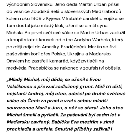
východním Slovensku. Jeho děda Martin Urban přišel
do vesnice Zbudská Belá u slovenských Medzilaborců
kolem roku 1909 z Kyjeva. V kabátě carského vojáka se
tam dostal jako mladý kluk, oženil se a měl syna
Michala. Po první světové válce se Martin Urban zadlužil
a koupil statek kousek od otce Andyho Warhola, který
později odjel do Ameriky. Pradědeček Martin se živil
pašováním koní přes Polsko, Ukrajinu a Maďarsko.
Omylem ho zastřelil kamarád, když pytlačili na
medvěda. Prababička se nakonec v zoufalství oběsila.
„Mladý Michal, můj děda, se oženil s Evou
Valalíkovou a převzal zadlužený grunt. Měli tři děti,
nejstarší Andrej, můj otec, odešel po druhé světové
válce do Čech za prací a vzal s sebou mladší
sourozence Marii a Juru, o něž se staral. Jeho otec
Michal šmelil a pytlačil. Za pašování byl sedm let v
Maďarsku zavřený. Babička Eva mezitím v zimě
prochladla a umřela. Smutné příběhy zažívali i