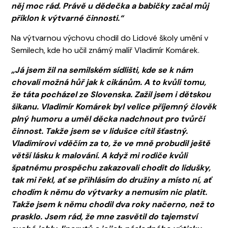
něj moc rád. Právě u dědečka a babičky začal můj
příklon k výtvarné činnosti.“
Na výtvarnou výchovu chodil do Lidové školy umění v
Semilech, kde ho učil známý malíř Vladimír Komárek.
„Já jsem žil na semilském sídlišti, kde se k nám
chovali možná hůř jak k cikánům. A to kvůli tomu,
že táta pocházel ze Slovenska. Zažil jsem i dětskou
šikanu. Vladimír Komárek byl velice příjemný člověk
plný humoru a uměl děcka nadchnout pro tvůrčí
činnost. Takže jsem se v lidušce cítil šťastný.
Vladimírovi vděčím za to, že ve mně probudil ještě
větší lásku k malování. A když mi rodiče kvůli
špatnému prospěchu zakazovali chodit do lidušky,
tak mi řekl, ať se přihlásím do družiny a místo ní, ať
chodím k němu do výtvarky a nemusím nic platit.
Takže jsem k němu chodil dva roky načerno, než to
prasklo. Jsem rád, že mne zasvětil do tajemství