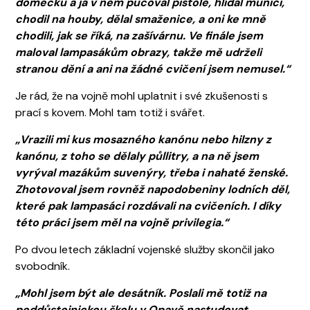
domečku a já v něm pucoval pistole, hlídal munici,
chodil na houby, dělal smaženice, a oni ke mně
chodili, jak se říká, na zašívárnu. Ve finále jsem
maloval lampasákům obrazy, takže mě udrželi
stranou dění a ani na žádné cvičení jsem nemusel.“
Je rád, že na vojně mohl uplatnit i své zkušenosti s
prací s kovem. Mohl tam totiž i svářet.
„Vrazili mi kus mosazného kanónu nebo hilzny z
kanónu, z toho se dělaly půllitry, a na ně jsem
vyrýval mazákům suvenýry, třeba i nahaté ženské.
Zhotovoval jsem rovněž napodobeniny lodních děl,
které pak lampasáci rozdávali na cvičeních. I díky
této práci jsem měl na vojně privilegia.“
Po dvou letech základní vojenské služby skončil jako
svobodník.
„Mohl jsem být ale desátník. Poslali mě totiž na
poddůstojnickou školu v Opavě nastudovat