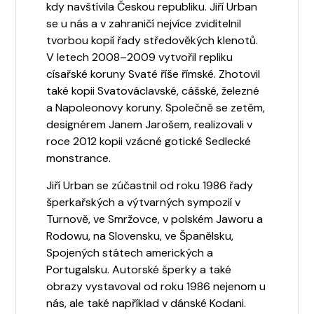
kdy navštívila Českou republiku. Jiří Urban
se u nás a v zahraničí nejvíce zviditelnil
tvorbou kopií řady středověkých klenotů.
V letech 2008–2009 vytvořil repliku
císařské koruny Svaté říše římské. Zhotovil
také kopii Svatováclavské, cášské, železné
a Napoleonovy koruny. Společně se zetěm,
designérem Janem Jarošem, realizovali v
roce 2012 kopii vzácné gotické Sedlecké
monstrance.
Jiří Urban se zúčastnil od roku 1986 řady
šperkařských a výtvarných sympozií v
Turnově, ve Smržovce, v polském Jaworu a
Rodowu, na Slovensku, ve Španělsku,
Spojených státech amerických a
Portugalsku. Autorské šperky a také
obrazy vystavoval od roku 1986 nejenom u
nás, ale také například v dánské Kodani.