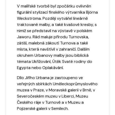
V malířské tvorbě byl zpočátku ovlivněn
figurální stylizací finského výtvarníka Björna
Weckströma. Později vytvářel lineárně
traktované malby, a také kvašové kresby, s
nimiž se představil na výstavě v polském
Jaworu. Rád maluje přírodu Turnovska,
zátiší, malebná zákoutí Turnova a také
místa, která navštívil v zahraničí. Dalším
okruhem Urbanovy malby jsou biblická
témata Ukřižování, Útěk Svaté rodiny do
Egypta nebo Oplakávání.
Dílo Jiřího Urbana je zastoupeno ve
veřejných sbírkách Uměleckoprůmyslového
muzea v Praze, v Moravské galerii v Brně, v
Severočeském muzeu v Liberci, Muzeu
Českého ráje v Turnově a v Muzeu a
Pojizerské galerii v Semilech.