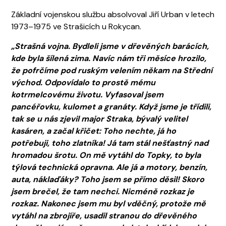
Základní vojenskou službu absolvoval Jiří Urban v letech
1973–1975 ve Strašicích u Rokycan.
„Strašná vojna. Bydleli jsme v dřevěných barácích,
kde byla šílená zima. Navíc nám tři měsíce hrozilo,
že pofrčíme pod ruským velením někam na Střední
východ. Odpovídalo to prostě mému
kotrmelcovému životu. Vyfasoval jsem
pancéřovku, kulomet a granáty. Když jsme je třídili,
tak se u nás zjevil major Straka, bývalý velitel
kasáren, a začal křičet: Toho nechte, já ho
potřebuji, toho zlatníka! Já tam stál nešťastný nad
hromadou šrotu. On mě vytáhl do Topky, to byla
týlová technická opravna. Ale já a motory, benzín,
auta, náklaďáky? Toho jsem se přímo děsil! Skoro
jsem brečel, že tam nechci. Nicméně rozkaz je
rozkaz. Nakonec jsem mu byl vděčný, protože mě
vytáhl na zbrojíře, usadil stranou do dřevěného