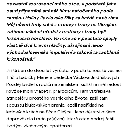
nevlastní sourozenci mého otce, v podstatě jeho
osud připomíná scénář filmu natočeného podle
románu Haliny Pawlovské Díky za každé nové ráno.
Můj původ tedy sahá z otcovy strany na Ukrajinu,
zatímco všichni předci z matčiny strany byli
krkonošští horalové. Ve mně se v podstatě spojily
vlastně dvě krevní hladiny, ukrajinská nebo
východoslovenská impulsivní a taková ta zaoblená
krkonošská.“
Jiří Urban do dvou let vyrůstal v podkrkonošské vesnici
Tříč u babičky Marie a dědečka Václava Jindřiškových.
Později bydlel s rodiči na semilském sídlišti a měl radost,
když se mohl vracet k prarodičům. Tam vstřebával
atmosféru prostého vesnického života, zažil tam
spoustu klukovských pranic, jezdil například na
ledových krách na říčce Olešce. Jeho dětství ovšem
doprovázela i řada průšvihů, které otec Andrej řešil
tvrdými výchovnými opatřeními.