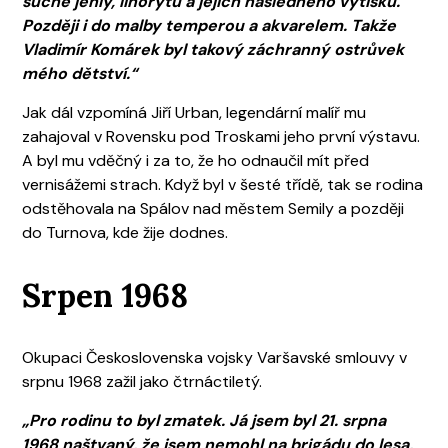
suché jehly, linorytů a jejich následného výtisku.
Později i do malby temperou a akvarelem. Takže
Vladimír Komárek byl takový záchranný ostrůvek
mého dětství.“
Jak dál vzpomíná Jiří Urban, legendární malíř mu
zahajoval v Rovensku pod Troskami jeho první výstavu.
A byl mu vděčný i za to, že ho odnaučil mít před
vernisážemi strach. Když byl v šesté třídě, tak se rodina
odstěhovala na Spálov nad městem Semily a později
do Turnova, kde žije dodnes.
Srpen 1968
Okupaci Československa vojsky Varšavské smlouvy v
srpnu 1968 zažil jako čtrnáctiletý.
„Pro rodinu to byl zmatek. Já jsem byl 21. srpna
1968 naštvaný, že jsem nemohl na brigádu do lesa,