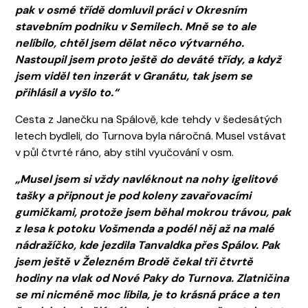
pak v osmé třídě domluvil práci v Okresním
stavebním podniku v Semilech. Mně se to ale
nelíbilo, chtěl jsem dělat něco výtvarného.
Nastoupil jsem proto ještě do deváté třídy, a když
jsem viděl ten inzerát v Granátu, tak jsem se
přihlásil a vyšlo to.“
Cesta z Janečku na Spálově, kde tehdy v šedesátých
letech bydleli, do Turnova byla náročná. Musel vstávat
v půl čtvrté ráno, aby stihl vyučování v osm.
„Musel jsem si vždy navléknout na nohy igelitové
tašky a připnout je pod koleny zavařovacími
gumičkami, protože jsem běhal mokrou trávou, pak
z lesa k potoku Vošmenda a podél něj až na malé
nádražíčko, kde jezdila Tanvaldka přes Spálov. Pak
jsem ještě v Železném Brodě čekal tři čtvrtě
hodiny na vlak od Nové Paky do Turnova. Zlatničina
se mi nicméně moc líbila, je to krásná práce a ten