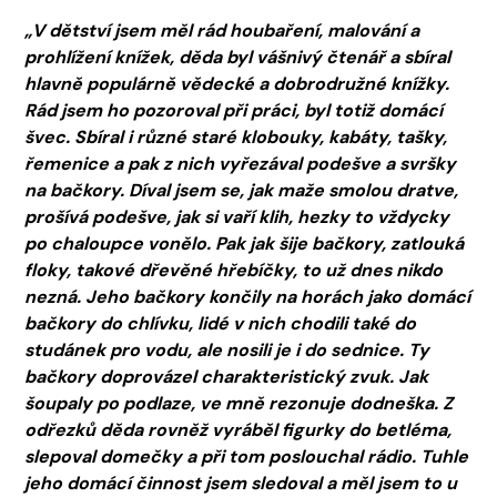
„V dětství jsem měl rád houbaření, malování a
prohlížení knížek, děda byl vášnivý čtenář a sbíral
hlavně populárně vědecké a dobrodružné knížky.
Rád jsem ho pozoroval při práci, byl totiž domácí
švec. Sbíral i různé staré klobouky, kabáty, tašky,
řemenice a pak z nich vyřezával podešve a svršky
na bačkory. Díval jsem se, jak maže smolou dratve,
prošívá podešve, jak si vaří klih, hezky to vždycky
po chaloupce vonělo. Pak jak šije bačkory, zatlouká
floky, takové dřevěné hřebíčky, to už dnes nikdo
nezná. Jeho bačkory končily na horách jako domácí
bačkory do chlívku, lidé v nich chodili také do
studánek pro vodu, ale nosili je i do sednice. Ty
bačkory doprovázel charakteristický zvuk. Jak
šoupaly po podlaze, ve mně rezonuje dodneška. Z
odřezků děda rovněž vyráběl figurky do betléma,
slepoval domečky a při tom poslouchal rádio. Tuhle
jeho domácí činnost jsem sledoval a měl jsem to u