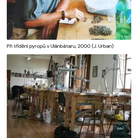
Při třídění pyropů v Ulánbátaru, 2000 (J. Urban)