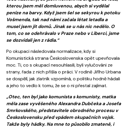
kterou jsem měl domluvenou, abych si vydělal
peníze na barvy. Když jsem šel se sekyrou k potoku
Vošmenda, tak nad námi začala létat letadla a
musel jsem jít domů. Jinak se u nás nic nedělo. O
tom, co se odehrávalo v Praze nebo v Liberci, jsme
se dozvídali jen z rádia.“
Po okupaci následovala normalizace, kdy si
Komunistická strana Československa opět upevňovala
moc. Ti, co s okupací nesouhlasili, byli vylučováni ze
strany, řada z nich přišla o práci. V rodině Jiřího Urbana
se dospělí, jak zlatník vzpomíná, o politiku hodně hádali
a jeho to vedlo k tomu, že se o ni přestal zajímat.
„Otec, ten byl jako komunista s komunisty, matka
měla zase vyvěšeného Alexandra Dubčeka a Josefa
Smrkovského, představitele obrodného procesu v
Československu před vpádem okupačních vojsk.
Takže byly hádky. Na mne to působilo zmateně, i