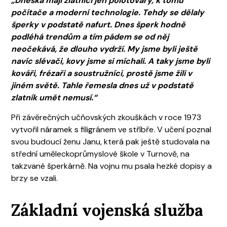
„Dneska mají zlatníci jen polotovary, k tomu
počítače a moderní technologie. Tehdy se dělaly
šperky v podstatě nafurt. Dnes šperk hodně
podléhá trendům a tím pádem se od něj
neočekává, že dlouho vydrží. My jsme byli ještě
navíc slévači, kovy jsme si míchali. A taky jsme byli
kováři, frézaři a soustružníci, prostě jsme žili v
jiném světě. Tahle řemesla dnes už v podstatě
zlatník umět nemusí.“
Při závěrečných učňovských zkouškách v roce 1973
vytvořil náramek s filigránem ve stříbře. V učení poznal
svou budoucí ženu Janu, která pak ještě studovala na
střední uměleckoprůmyslové škole v Turnově, na
takzvané šperkárně. Na vojnu mu psala hezké dopisy a
brzy se vzali.
Základní vojenská služba