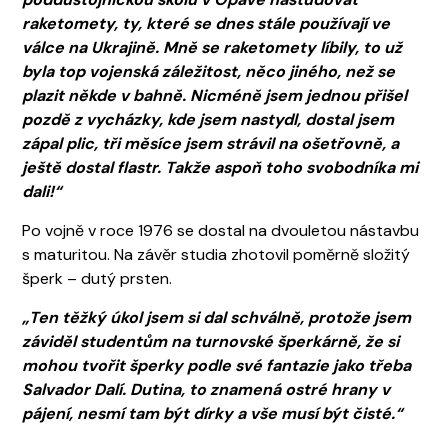
raketomety, ty, které se dnes stále používají ve
válce na Ukrajině. Mně se raketomety líbily, to už
byla top vojenská záležitost, něco jiného, než se
plazit někde v bahně. Nicméně jsem jednou přišel
pozdě z vycházky, kde jsem nastydl, dostal jsem
zápal plic, tři měsíce jsem strávil na ošetřovně, a
ještě dostal flastr. Takže aspoň toho svobodníka mi
dali!“
Po vojně v roce 1976 se dostal na dvouletou nástavbu
s maturitou. Na závěr studia zhotovil poměrně složitý
šperk – dutý prsten.
„Ten těžký úkol jsem si dal schválně, protože jsem
záviděl studentům na turnovské šperkárně, že si
mohou tvořit šperky podle své fantazie jako třeba
Salvador Dalí. Dutina, to znamená ostré hrany v
pájení, nesmí tam být dírky a vše musí být čisté.“