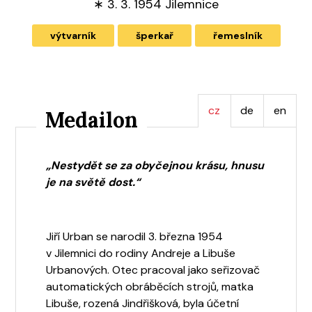
∗
3. 3. 1954 Jilemnice
výtvarník
šperkař
řemeslník
cz
de
en
Medailon
„Nestydět se za obyčejnou krásu, hnusu
je na světě dost.“
Jiří Urban se narodil 3. března 1954
v Jilemnici do rodiny Andreje a Libuše
Urbanových. Otec pracoval jako seřizovač
automatických obráběcích strojů, matka
Libuše, rozená Jindřišková, byla účetní