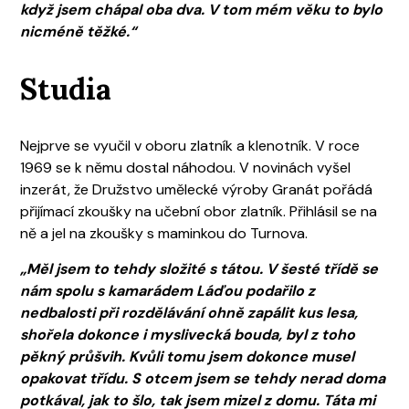
když jsem chápal oba dva. V tom mém věku to bylo
nicméně těžké.“
Studia
Nejprve se vyučil v oboru zlatník a klenotník. V roce
1969 se k němu dostal náhodou. V novinách vyšel
inzerát, že Družstvo umělecké výroby Granát pořádá
přijímací zkoušky na učební obor zlatník. Přihlásil se na
ně a jel na zkoušky s maminkou do Turnova.
„Měl jsem to tehdy složité s tátou. V šesté třídě se
nám spolu s kamarádem Láďou podařilo z
nedbalosti při rozdělávání ohně zapálit kus lesa,
shořela dokonce i myslivecká bouda, byl z toho
pěkný průšvih. Kvůli tomu jsem dokonce musel
opakovat třídu. S otcem jsem se tehdy nerad doma
potkával, jak to šlo, tak jsem mizel z domu. Táta mi