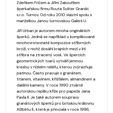
Zdeňkem Fričem a Jiřím Zakouřilem
šperkařskou firmu Routa Soliter Granát
s.r.o. Turnov. Od roku 2010 vlastní spolu s
manželkou Janou turnovskou Galerii U.
Jiří Urban je autorem mnoha originálních
šperků. Jedná se například o komplikované
mnohovrstevnaté kompozice stříbrných
broží, v nichž dosáhl krajních mezí v lití
stříbra na ztracený vosk. Ve špercích
geometrických tvarů vytváří jemnou
kresbu v nízkém reliéfu, kterou zvýrazňuje
patinou. Často pracuje s granátem,
titanem, vltavínem, křišťálem, almandinem a
dalšími kameny. V roce 1990 ztvárnil
autorskou repliku kříže pro papeže Jana
Pavla II. Je také autorem soupravy
granátových šperků pro britskou královnu
Alžbětu II., která je převzala v roce 1996,