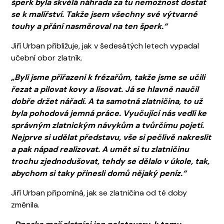
šperk byla skvělá náhrada za tu nemožnost dostat
se k malířství. Takže jsem všechny své výtvarné
touhy a přání nasměroval na ten šperk.“
Jiří Urban přibližuje, jak v šedesátých letech vypadal
učební obor zlatník.
„Byli jsme přiřazeni k frézařům, takže jsme se učili
řezat a pilovat kovy a lisovat. Já se hlavně naučil
dobře držet nářadí. A ta samotná zlatničina, to už
byla pohodová jemná práce. Vyučující nás vedli ke
správným zlatnickým návykům a tvůrčímu pojetí.
Nejprve si udělat představu, vše si pečlivě nakreslit
a pak nápad realizovat. A umět si tu zlatničinu
trochu zjednodušovat, tehdy se dělalo v úkole, tak,
abychom si taky přinesli domů nějaký peníz.“
Jiří Urban připomíná, jak se zlatničina od té doby
změnila.