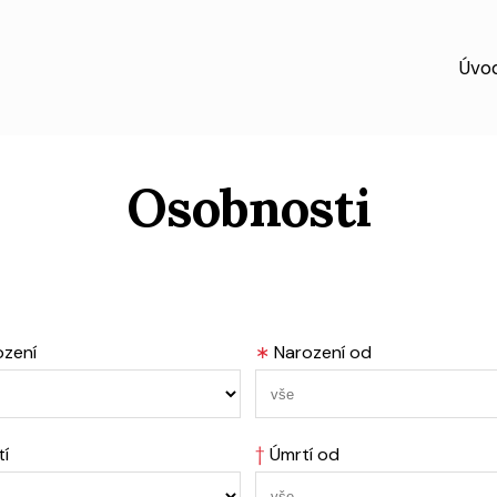
Úvo
Osobnosti
ození
∗
Narození od
tí
†
Úmrtí od