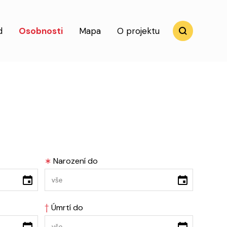
d
Osobnosti
Mapa
O projektu
∗
Narození do
†
Úmrtí do