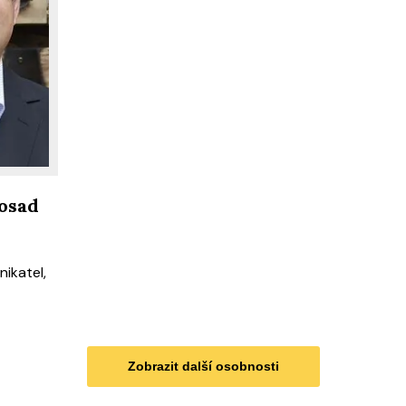
osad
nikatel,
Zobrazit další osobnosti