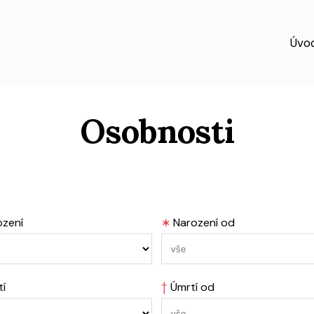
Úvo
Osobnosti
ození
∗
Narození od
tí
†
Úmrtí od