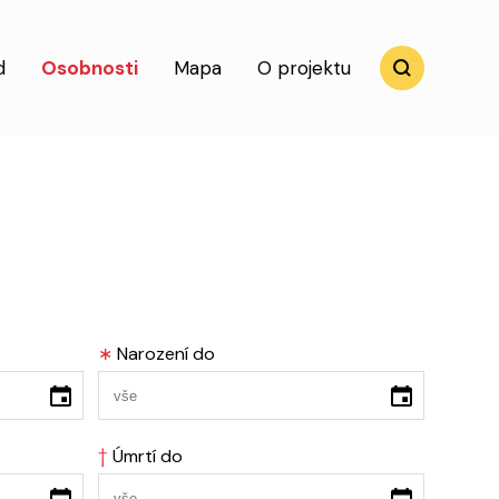
d
Osobnosti
Mapa
O projektu
∗
Narození do
†
Úmrtí do