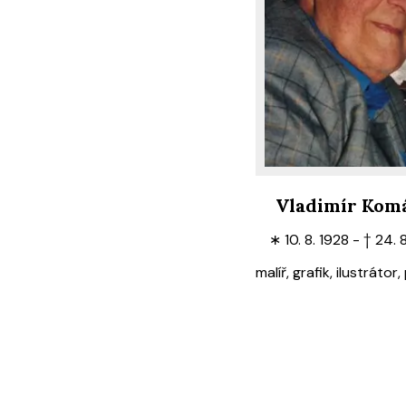
Vladimír Kom
∗
10. 8. 1928 -
†
24. 
malíř, grafik, ilustráto