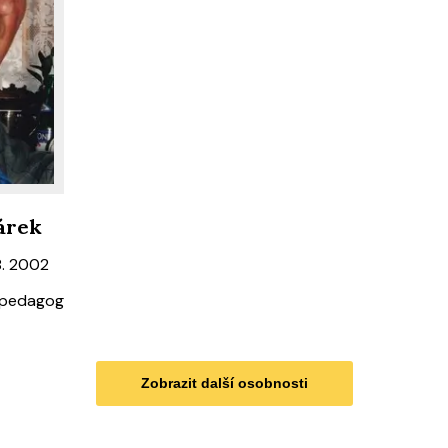
árek
8. 2002
r, pedagog
Zobrazit další osobnosti