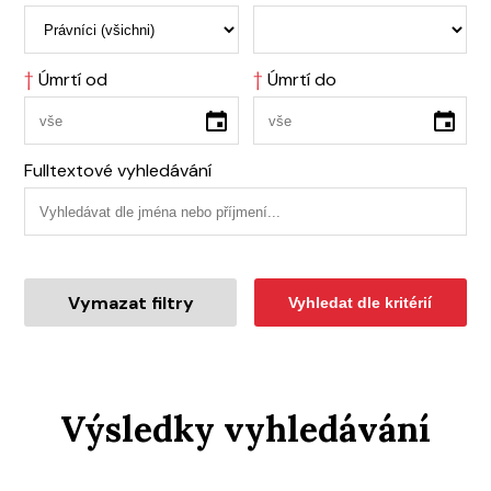
†
Úmrtí od
†
Úmrtí do
Fulltextové vyhledávání
Vymazat filtry
Vyhledat dle kritérií
Výsledky vyhledávání