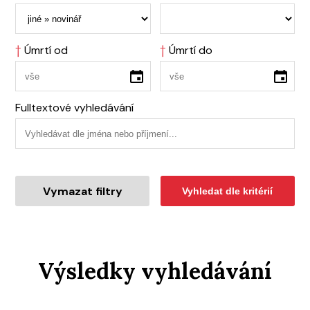
†
Úmrtí od
†
Úmrtí do
Fulltextové vyhledávání
Vymazat filtry
Vyhledat dle kritérií
Výsledky vyhledávání