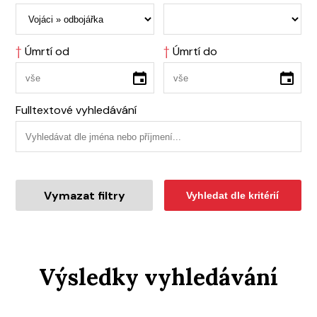
†
Úmrtí od
†
Úmrtí do
Fulltextové vyhledávání
Vymazat filtry
Vyhledat dle kritérií
Výsledky vyhledávání