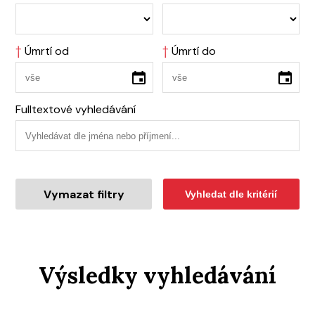
†
Úmrtí od
†
Úmrtí do
Fulltextové vyhledávání
Vymazat filtry
Vyhledat dle kritérií
Výsledky vyhledávání